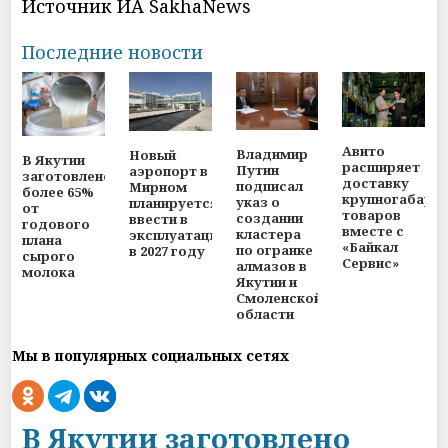
Источник ИА SakhaNews
Последние новости
Авито
Владимир
Новый
В Якутии
расширяет
Путин
аэропорт в
заготовлено
доставку
подписал
Мирном
более 65%
крупногабари
указ о
планируется
от
товаров
создании
ввести в
годового
вместе с
кластера
эксплуатацию
плана
«Байкал
по огранке
в 2027 году
сырого
Сервис»
алмазов в
молока
Якутии и
Смоленской
области
Мы в популярных социальных сетях
В Якутии заготовлено