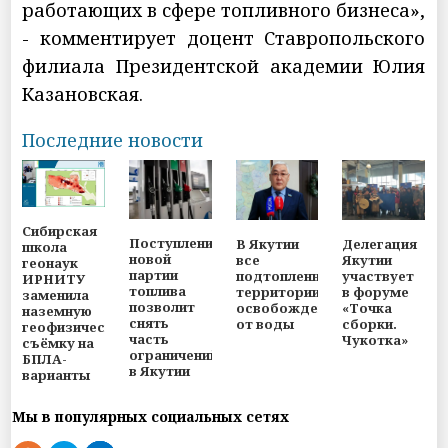
работающих в сфере топливного бизнеса»,
- комментирует доцент Ставропольского
филиала Президентской академии Юлия
Казановская.
Последние новости
Сибирская
Поступление
В Якутии
Делегация
школа
новой
все
Якутии
геонаук
партии
подтопленные
участвует
ИРНИТУ
топлива
территории
в форуме
заменила
позволит
освобождены
«Точка
наземную
снять
от воды
сборки.
геофизическую
часть
Чукотка»
съёмку на
ограничений
БПЛА-
в Якутии
варианты
Мы в популярных социальных сетях