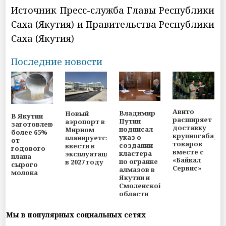
Источник Пресс-служба Главы Республики
Саха (Якутия) и Правительства Республики
Саха (Якутия)
Последние новости
Авито
Владимир
Новый
В Якутии
расширяет
Путин
аэропорт в
заготовлено
доставку
подписал
Мирном
более 65%
крупногабари
указ о
планируется
от
товаров
создании
ввести в
годового
вместе с
кластера
эксплуатацию
плана
«Байкал
по огранке
в 2027 году
сырого
Сервис»
алмазов в
молока
Якутии и
Смоленской
области
Мы в популярных социальных сетях