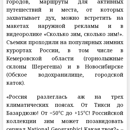
городов, маршруты для активных
путешествий и места, от которых
захватывает дух, можно встретить на
макетах наружной рекламы и в
видеоролике «Сколько зим, сколько зим!».
Съемки проходили на популярных зимних
курортах России, в том числе в
Кемеровской области (горнолыжные
склоны Шерегеша) и в Новосибирске
(Обское водохранилище, городской
каток).
«Россия разлеглась аж на трех
климатических поясах. От Тикси до
Базардюзю! От −50°C до +15°C! Российской
коллекции зим может позавидовать
сериал National Geographic! Какая твоя?» –