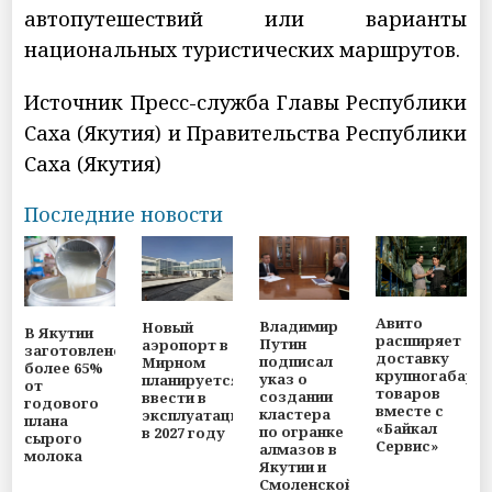
автопутешествий или варианты
национальных туристических маршрутов.
Источник Пресс-служба Главы Республики
Саха (Якутия) и Правительства Республики
Саха (Якутия)
Последние новости
Авито
Владимир
Новый
В Якутии
расширяет
Путин
аэропорт в
заготовлено
доставку
подписал
Мирном
более 65%
крупногабари
указ о
планируется
от
товаров
создании
ввести в
годового
вместе с
кластера
эксплуатацию
плана
«Байкал
по огранке
в 2027 году
сырого
Сервис»
алмазов в
молока
Якутии и
Смоленской