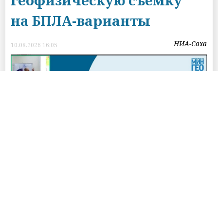
на БПЛА-варианты
НИА-Саха
10.08.2026 16:05
фото с сайта ИРНИТУ
Сибирская школа геонаук
ИРНИТУ в
рамках Программы «Приоритет 2030»
создала самолётную БПЛА-систему для