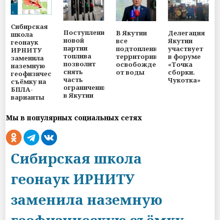
Сибирская
Поступление
В Якутии
Делегация
школа
новой
все
Якутии
геонаук
партии
подтопленные
участвует
ИРНИТУ
топлива
территории
в форуме
заменила
позволит
освобождены
«Точка
наземную
снять
от воды
сборки.
геофизическую
часть
Чукотка»
съёмку на
ограничений
БПЛА-
в Якутии
варианты
Мы в популярных социальных сетях
Сибирская школа
геонаук ИРНИТУ
заменила наземную
геофизическую съёмку