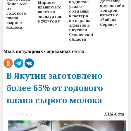
доставку
подписал
Мирном
более 65%
крупногабари
указ о
планируется
от
товаров
создании
ввести в
годового
вместе с
кластера
эксплуатацию
плана
«Байкал
по огранке
в 2027 году
сырого
Сервис»
алмазов в
молока
Якутии и
Смоленской
области
Мы в популярных социальных сетях
В Якутии заготовлено
более 65% от годового
плана сырого молока
НИА-Саха
07.08.2026 12:49