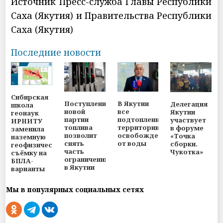
Источник Пресс-служба Главы Республики
Саха (Якутия) и Правительства Республики
Саха (Якутия)
Последние новости
Сибирская
Поступление
В Якутии
Делегация
школа
новой
все
Якутии
геонаук
партии
подтопленные
участвует
ИРНИТУ
топлива
территории
в форуме
заменила
позволит
освобождены
«Точка
наземную
снять
от воды
сборки.
геофизическую
часть
Чукотка»
съёмку на
ограничений
БПЛА-
в Якутии
варианты
Мы в популярных социальных сетях