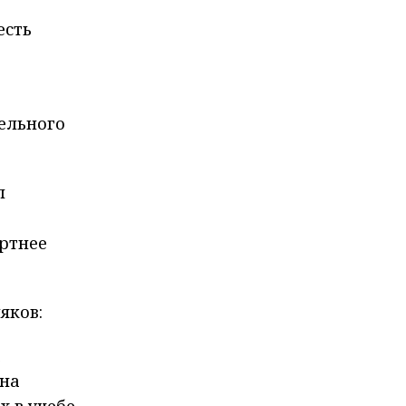
есть
тельного
л
ортнее
яков:
а
 на