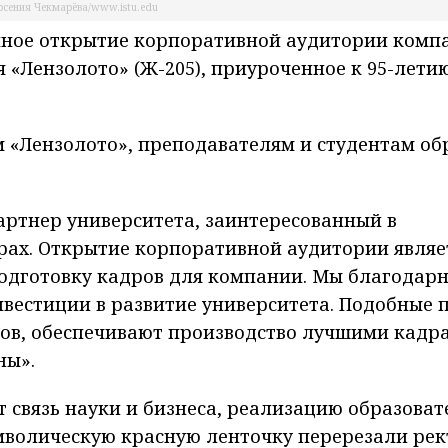
сения Чекмарёва/www.istu.edu
енное открытие корпоративной аудитории комп
«Лензолото» (Ж-205), приуроченное к 95-лети
 «Лензолото», преподавателям и студентам об
артнер университета, заинтересованный в
ах. Открытие корпоративной аудитории являе
подготовку кадров для компании. Мы благодар
нвестиции в развитие университета. Подобные 
ов, обеспечивают производство лучшими кадр
ны».
связь науки и бизнеса, реализацию образоват
мволическую красную ленточку перерезали рек