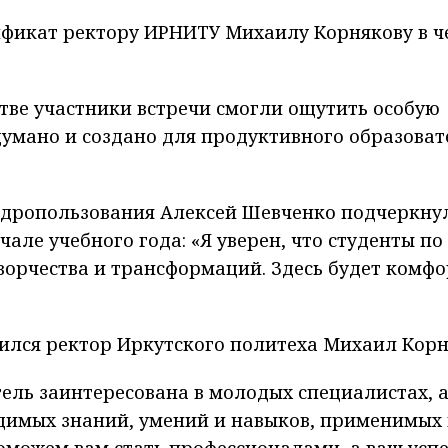
ификат ректору ИРНИТУ Михаилу Корнякову в ч
ве участники встречи смогли ощутить особую
думано и создано для продуктивного образова
едропользования Алексей Шевченко подчеркну
але учебного года: «Я уверен, что студенты по
творчества и трансформаций. Здесь будет комф
.
ился ректор Иркутского политеха Михаил Корн
ель заинтересована в молодых специалистах, 
одимых знаний, умений и навыков, применимых