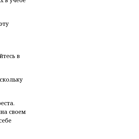
х в учебе
эту
йтесь в
оскольку
еста.
на своем
себе