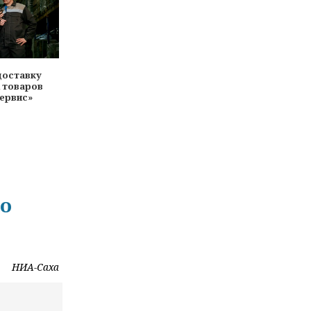
доставку
 товаров
Сервис»
го
НИА-Саха