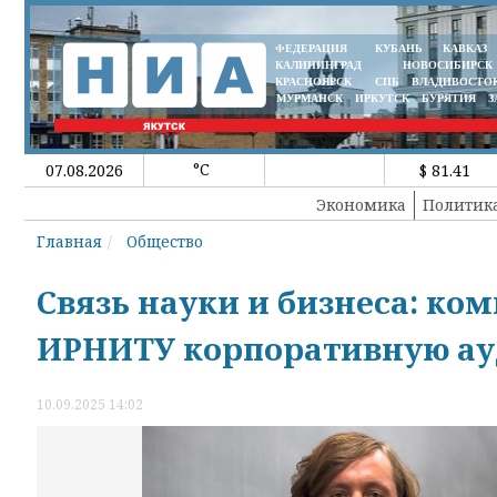
ФЕДЕРАЦИЯ
КУБАНЬ
КАВКАЗ
КАЛИНИНГРАД
НОВОСИБИРСК
КРАСНОЯРСК
СПБ
ВЛАДИВОСТО
МУРМАНСК
ИРКУТСК
БУРЯТИЯ
З
°C
07.08.2026
$ 81.41
Экономика
Политик
Главная
Общество
Связь науки и бизнеса: ко
ИРНИТУ корпоративную ауд
10.09.2025 14:02