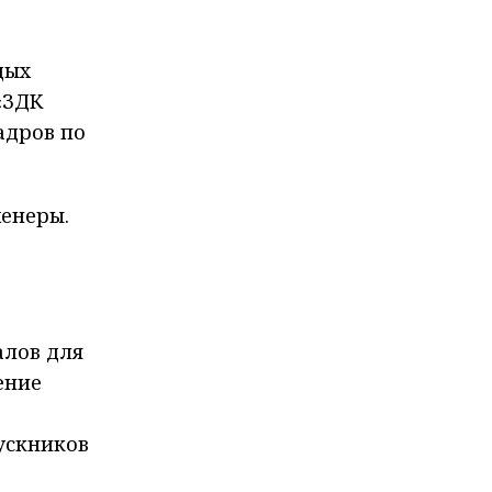
дых
«ЗДК
адров по
женеры.
алов для
ение
ускников