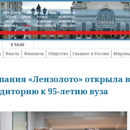
ЯРОСЛАВЛЬ
АРКТИКА
ТВЕРЬ
РОСТОВ
АЛТАЙ
КРЫМ
ТОМСК
КЕМЕРОВО
К
ЖЕЛЕЗНОГОРСК
ХАКАСИЯ
КАМЧАТКА
АБАЙКАЛЬЕ
САХА
СЕВАСТОПОЛЬ
САХАЛИН
€ 94.06
а
Власть
Финансы
Общество
Главное в России
Мировы
мпания «Лензолото» открыла в
иторию к 95-летию вуза