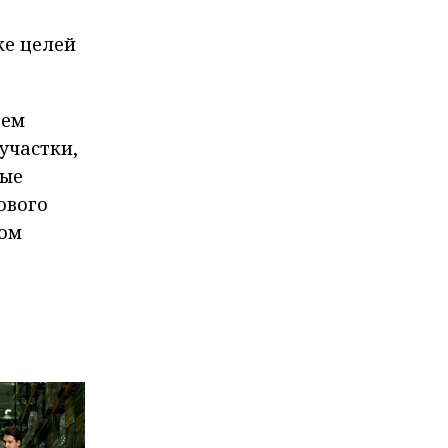
ке целей
аем
участки,
вые
ового
ном