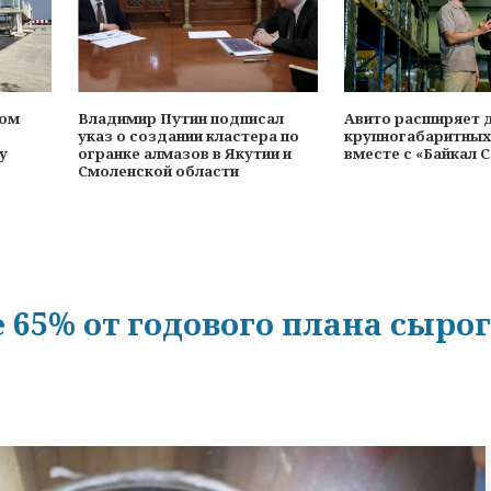
ном
Владимир Путин подписал
Авито расширяет 
указ о создании кластера по
крупногабаритных
у
огранке алмазов в Якутии и
вместе с «Байкал 
Смоленской области
е 65% от годового плана сыро