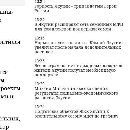
13:35
Гордость Якутии - тринадцатый Герой
России
ании-
ю
13:32
В Якутии расширяют сеть семейных МФЦ
для комплексной поддержки семей
13:16
ратился
Нормы отпуска топлива в Южной Якутии
увеличат после начала дополнительных
поставок
13:35
Все пострадавшие от дождевых паводков
жители Якутии получат необходимую
тся
поддержку
ны
13:29
проекты
Михаил Мишустин высоко оценил
результаты социально-экономического
ами и
развития Якутии
13:24
Подготовка объектов ЖКХ Якутии к
отопительному сезону идет по графику
ельных,
тор