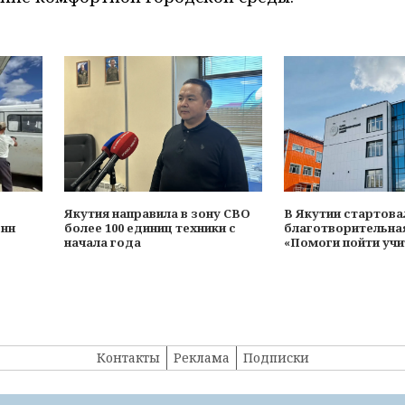
Якутия направила в зону СВО
В Якутии стартова
онн
более 100 единиц техники с
благотворительна
начала года
«Помоги пойти учи
Контакты
Реклама
Подписки