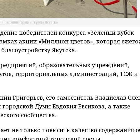
ная администрация города Якутска
ждение победителей конкурса «Зелёный кубок
рамках акции «Миллион цветов», которая ежего
благоустройству Якутска.
 предприятий, образовательных учреждений,
ктов, территориальных администраций, ТСЖ и
ний Григорьев, его заместитель Владислав Сле
 городской Думы Евдокия Евсикова, а также
еского сообщества.
ает не только повысить качество содержания 
дание комфортной городской среды.