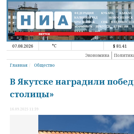
ФЕДЕРАЦИЯ
КУБАНЬ
КАВКАЗ
КАЛИНИНГРАД
НОВОСИБИРСК
КРАСНОЯРСК
СПБ
ВЛАДИВОСТО
МУРМАНСК
ИРКУТСК
БУРЯТИЯ
З
°C
07.08.2026
$ 81.41
Экономика
Политик
Главная
Общество
В Якутске наградили побе
столицы»
16.09.2025 11:39