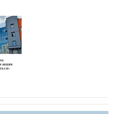
ла
я акция
ться»