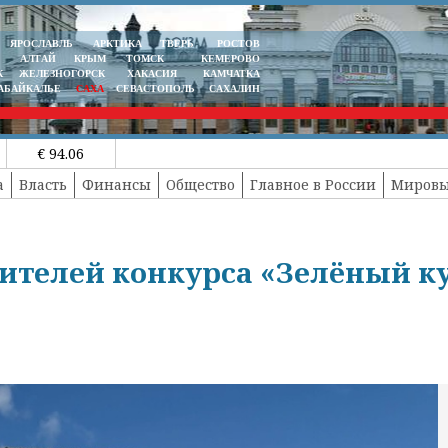
ЯРОСЛАВЛЬ
АРКТИКА
ТВЕРЬ
РОСТОВ
АЛТАЙ
КРЫМ
ТОМСК
КЕМЕРОВО
К
ЖЕЛЕЗНОГОРСК
ХАКАСИЯ
КАМЧАТКА
АБАЙКАЛЬЕ
САХА
СЕВАСТОПОЛЬ
САХАЛИН
€ 94.06
а
Власть
Финансы
Общество
Главное в России
Мировы
дителей конкурса «Зелёный к