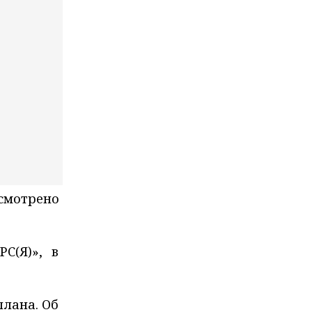
усмотрено
С(Я)», в
плана. Об