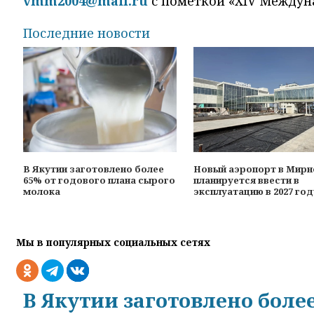
vmm2004@mail.ru
с пометкой «XIV Междун
Последние новости
В Якутии заготовлено более
Новый аэропорт в Мир
65% от годового плана сырого
планируется ввести в
молока
эксплуатацию в 2027 год
Мы в популярных социальных сетях
В Якутии заготовлено боле