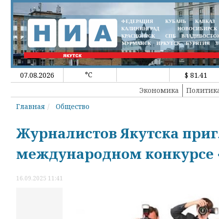
ФЕДЕРАЦИЯ
КУБАНЬ
КАВКАЗ
КАЛИНИНГРАД
НОВОСИБИРСК
КРАСНОЯРСК
СПБ
ВЛАДИВОСТО
МУРМАНСК
ИРКУТСК
БУРЯТИЯ
З
°C
07.08.2026
$ 81.41
Экономика
Политик
Главная
Общество
Журналистов Якутска приг
международном конкурсе «
16.09.2025 11:41