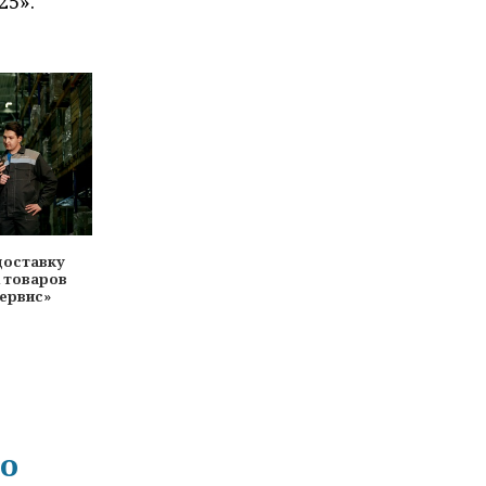
25».
доставку
 товаров
Сервис»
го