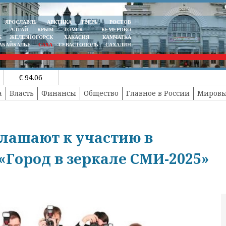
ЯРОСЛАВЛЬ
АРКТИКА
ТВЕРЬ
РОСТОВ
АЛТАЙ
КРЫМ
ТОМСК
КЕМЕРОВО
К
ЖЕЛЕЗНОГОРСК
ХАКАСИЯ
КАМЧАТКА
АБАЙКАЛЬЕ
САХА
СЕВАСТОПОЛЬ
САХАЛИН
€ 94.06
а
Власть
Финансы
Общество
Главное в России
Мировы
лашают к участию в
Город в зеркале СМИ-2025»