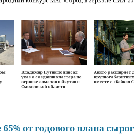
ародный конкурс МАГ «Город в зеркале СМИ-20
ном
Владимир Путин подписал
Авито расширяет 
указ о создании кластера по
крупногабаритных
у
огранке алмазов в Якутии и
вместе с «Байкал 
Смоленской области
е 65% от годового плана сыро