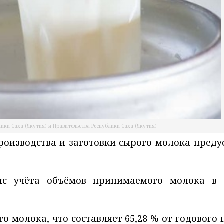
ики Саха (Якутия) и Правительства Республики Саха (Якутия)
производства и заготовки сырого молока пред
с учёта объёмов принимаемого молока в Р
го молока, что составляет 65,28 % от годового 