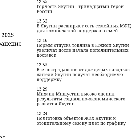
13:35
Гордость Якутии - тринадцатый Герой
России
13:32
В Якутии расширяют сеть семейных МФЦ
для комплексной поддержки семей
 2025
13:16
ранение
Нормы отпуска топлива в Южной Якутии
увеличат после начала дополнительных
поставок
13:35
Все пострадавшие от дождевых паводков
жители Якутии получат необходимую
поддержку
13:29
Михаил Мишустин высоко оценил
результаты социально-экономического
развития Якутии
13:24
Подготовка объектов ЖКХ Якутии к
отопительному сезону идет по графику