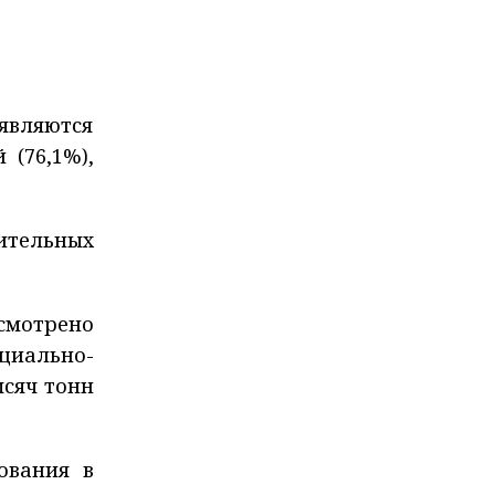
являются
 (76,1%),
ительных
усмотрено
циально-
ысяч тонн
ования в