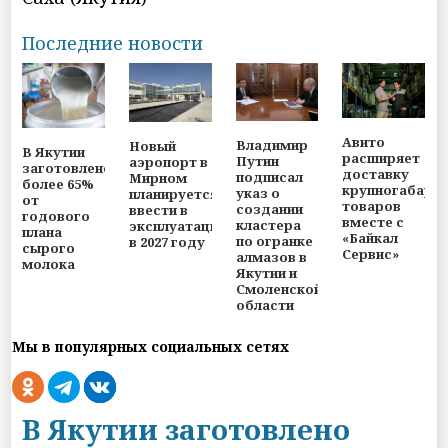
Последние новости
Авито
Владимир
Новый
В Якутии
расширяет
Путин
аэропорт в
заготовлено
доставку
подписал
Мирном
более 65%
крупногабари
указ о
планируется
от
товаров
создании
ввести в
годового
вместе с
кластера
эксплуатацию
плана
«Байкал
по огранке
в 2027 году
сырого
Сервис»
алмазов в
молока
Якутии и
Смоленской
области
Мы в популярных социальных сетях
В Якутии заготовлено