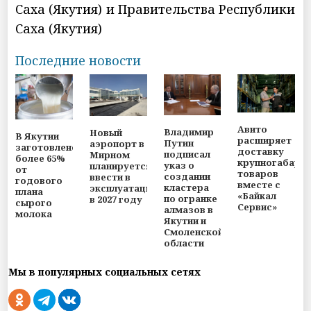
Саха (Якутия) и Правительства Республики
Саха (Якутия)
Последние новости
Авито
Владимир
Новый
В Якутии
расширяет
Путин
аэропорт в
заготовлено
доставку
подписал
Мирном
более 65%
крупногабари
указ о
планируется
от
товаров
создании
ввести в
годового
вместе с
кластера
эксплуатацию
плана
«Байкал
по огранке
в 2027 году
сырого
Сервис»
алмазов в
молока
Якутии и
Смоленской
области
Мы в популярных социальных сетях