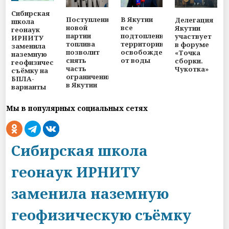
Сибирская
Поступление
В Якутии
Делегация
школа
новой
все
Якутии
геонаук
партии
подтопленные
участвует
ИРНИТУ
топлива
территории
в форуме
заменила
позволит
освобождены
«Точка
наземную
снять
от воды
сборки.
геофизическую
часть
Чукотка»
съёмку на
ограничений
БПЛА-
в Якутии
варианты
Мы в популярных социальных сетях
Сибирская школа
геонаук ИРНИТУ
заменила наземную
геофизическую съёмку