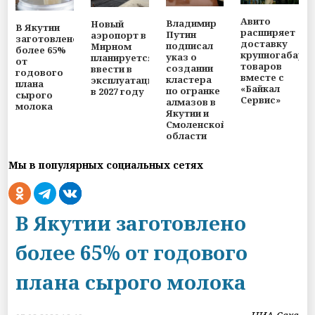
Авито
Владимир
Новый
В Якутии
расширяет
Путин
аэропорт в
заготовлено
доставку
подписал
Мирном
более 65%
крупногабари
указ о
планируется
от
товаров
создании
ввести в
годового
вместе с
кластера
эксплуатацию
плана
«Байкал
по огранке
в 2027 году
сырого
Сервис»
алмазов в
молока
Якутии и
Смоленской
области
Мы в популярных социальных сетях
В Якутии заготовлено
более 65% от годового
плана сырого молока