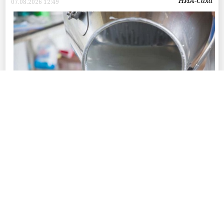
НИА-Саха
07.08.2026 12:49
Фото © Пресс-службы Главы Республики Саха (Якутия) и Правительства
Республики Саха (Якутия)
В 2026 году в республике на обеспечение
производства и заготовки сырого молока