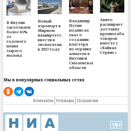
Авито
Владимир
Новый
В Якутии
расширяет
Путин
аэропорт в
заготовлено
доставку
подписал
Мирном
более 65%
крупногабари
указ о
планируется
от
товаров
создании
ввести в
годового
вместе с
кластера
эксплуатацию
плана
«Байкал
по огранке
в 2027 году
сырого
Сервис»
алмазов в
молока
Якутии и
Смоленской
области
Мы в популярных социальных сетях
Контакты
Реклама
Подписки