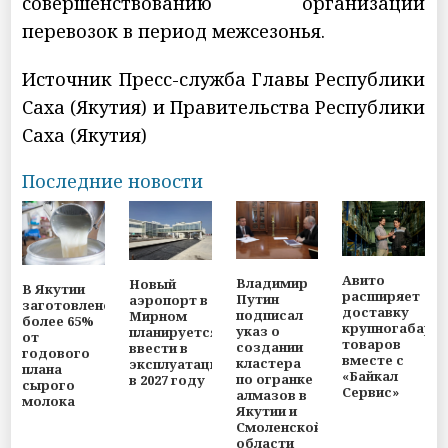
совершенствованию организации
перевозок в период межсезонья.
Источник Пресс-служба Главы Республики
Саха (Якутия) и Правительства Республики
Саха (Якутия)
Последние новости
Авито
Владимир
Новый
В Якутии
расширяет
Путин
аэропорт в
заготовлено
доставку
подписал
Мирном
более 65%
крупногабари
указ о
планируется
от
товаров
создании
ввести в
годового
вместе с
кластера
эксплуатацию
плана
«Байкал
по огранке
в 2027 году
сырого
Сервис»
алмазов в
молока
Якутии и
Смоленской
области