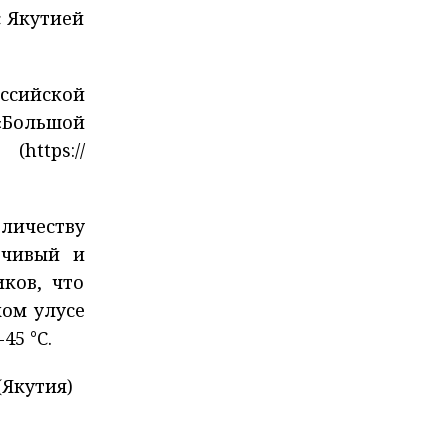
с Якутией
ссийской
«Большой
https://
личеству
вчивый и
ков, что
ком улусе
45 °C.
(Якутия)