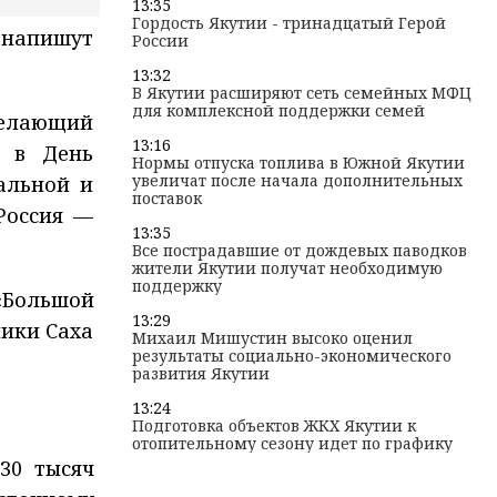
13:35
Гордость Якутии - тринадцатый Герой
 напишут
России
13:32
В Якутии расширяют сеть семейных МФЦ
для комплексной поддержки семей
желающий
13:16
а в День
Нормы отпуска топлива в Южной Якутии
увеличат после начала дополнительных
альной и
поставок
Россия —
13:35
Все пострадавшие от дождевых паводков
жители Якутии получат необходимую
поддержку
«Большой
13:29
лики Саха
Михаил Мишустин высоко оценил
результаты социально-экономического
развития Якутии
13:24
Подготовка объектов ЖКХ Якутии к
отопительному сезону идет по графику
30 тысяч