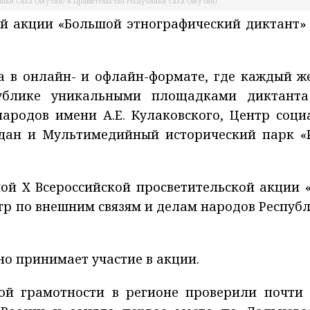
ики Саха (Якутия) и Правительства Республики Саха (Якутия)
кой акции «Большой этнографический диктант»
ода в онлайн- и офлайн-формате, где каждый 
публике уникальными площадками диктант
ародов имени А.Е. Кулаковского, Центр соци
дан и Мультимедийный исторический парк «
ной X Всероссийской просветительской акции 
р по внешним связям и делам народов Респуб
но принимает участие в акции.
кой грамотности в регионе проверили почти 