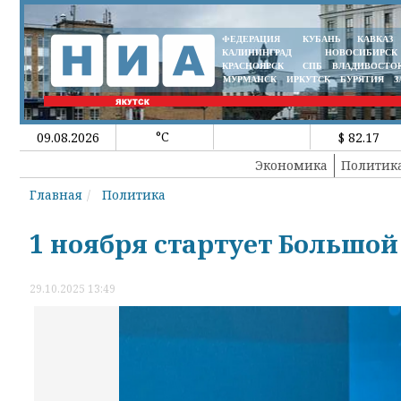
ФЕДЕРАЦИЯ
КУБАНЬ
КАВКАЗ
КАЛИНИНГРАД
НОВОСИБИРСК
КРАСНОЯРСК
СПБ
ВЛАДИВОСТО
МУРМАНСК
ИРКУТСК
БУРЯТИЯ
З
°C
09.08.2026
$ 82.17
Экономика
Политик
Главная
Политика
1 ноября стартует Большо
29.10.2025 13:49