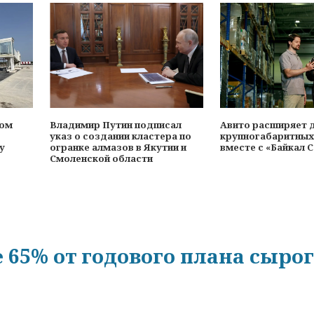
ном
Владимир Путин подписал
Авито расширяет 
указ о создании кластера по
крупногабаритных
у
огранке алмазов в Якутии и
вместе с «Байкал 
Смоленской области
е 65% от годового плана сыро