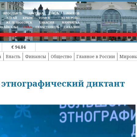
ЯРОСЛАВЛЬ
АРКТИКА
ТВЕРЬ
РОСТОВ
АЛТАЙ
КРЫМ
ТОМСК
КЕМЕРОВО
К
ЖЕЛЕЗНОГОРСК
ХАКАСИЯ
КАМЧАТКА
АБАЙКАЛЬЕ
САХА
СЕВАСТОПОЛЬ
САХАЛИН
€ 94.84
а
Власть
Финансы
Общество
Главное в России
Мировы
й этнографический диктант