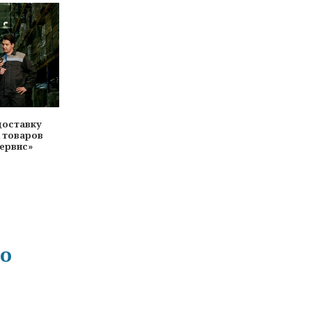
доставку
 товаров
Сервис»
го