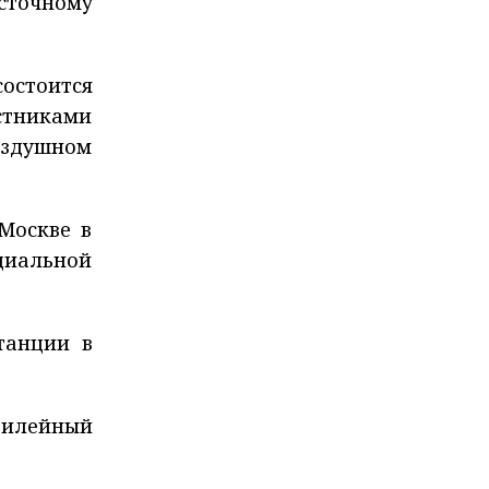
сточному
состоится
стниками
оздушном
Москве в
циальной
танции в
билейный