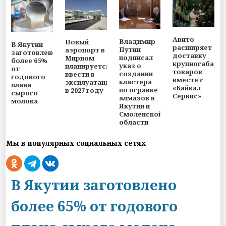
Авито
Владимир
Новый
В Якутии
расширяет
Путин
аэропорт в
заготовлено
доставку
подписал
Мирном
более 65%
крупногабари
указ о
планируется
от
товаров
создании
ввести в
годового
вместе с
кластера
эксплуатацию
плана
«Байкал
по огранке
в 2027 году
сырого
Сервис»
алмазов в
молока
Якутии и
Смоленской
области
Мы в популярных социальных сетях
В Якутии заготовлено
более 65% от годового