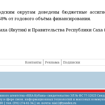
дским округам доведены бюджетные ассигн
 58% от годового объёма финансирования.
ха (Якутия) и Правительства Республики Саха 
Контакты
Реклама
Подписки
го агентства «НИА-Кубань» свидетельство ЭЛ № ФС 77-52023 Свиде
ору в сфере связи, информационных технологий и массовых комму
 | тел. (391) 274-61-34,| эл. почта: nia12@yandex.ru