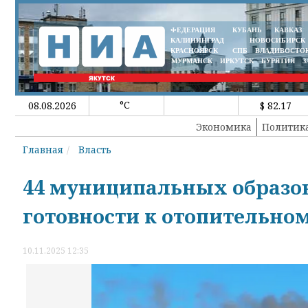
ФЕДЕРАЦИЯ
КУБАНЬ
КАВКАЗ
КАЛИНИНГРАД
НОВОСИБИРСК
КРАСНОЯРСК
СПБ
ВЛАДИВОСТО
МУРМАНСК
ИРКУТСК
БУРЯТИЯ
З
°C
08.08.2026
$ 82.17
Экономика
Политик
Главная
Власть
44 муниципальных образо
готовности к отопительном
10.11.2025 12:35