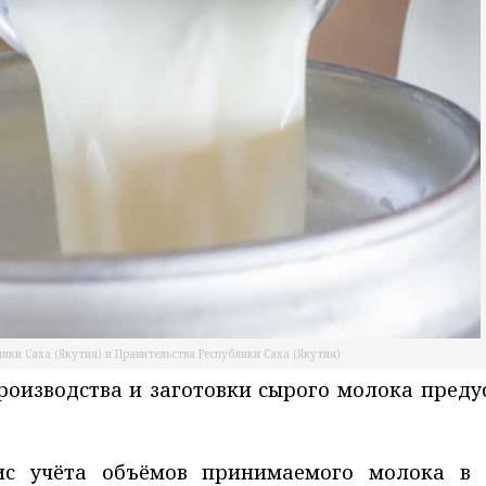
ики Саха (Якутия) и Правительства Республики Саха (Якутия)
производства и заготовки сырого молока пред
с учёта объёмов принимаемого молока в Р