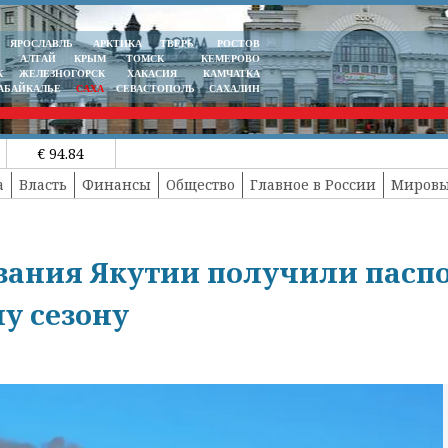
ЯРОСЛАВЛЬ
АРКТИКА
ТВЕРЬ
РОСТОВ
АЛТАЙ
КРЫМ
ТОМСК
КЕМЕРОВО
К
ЖЕЛЕЗНОГОРСК
ХАКАСИЯ
КАМЧАТКА
АБАЙКАЛЬЕ
САХА
СЕВАСТОПОЛЬ
САХАЛИН
€ 94.84
а
Власть
Финансы
Общество
Главное в России
Мировы
вания Якутии получили пасп
у сезону