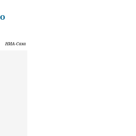
го
НИА-Саха