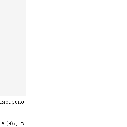
усмотрено
С(Я)», в