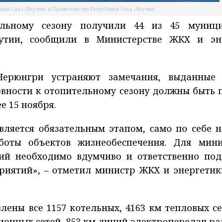
ики Саха (Якутия) и Правительства Республики Саха (Якутия)
ельному сезону получили 44 из 45 муниц
кутии, сообщили в Министерстве ЖКХ и эн
Нерюнгри устраняют замечания, выданные
овности к отопительному сезону должны быть
 15 ноября.
является обязательным этапом, само по себе 
боты объектов жизнеобеспечения. Для мин
ий необходимо вдумчиво и ответственно под
иятий», – отметил министр ЖКХ и энергетик
лены все 1157 котельных, 4163 км тепловых се
ионных сетей, 853 км линий электропередач р