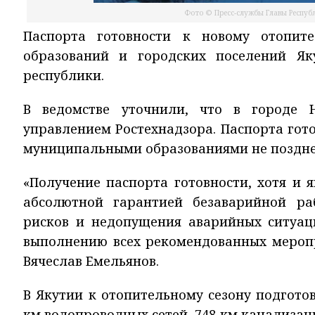
Фото © Пресс-службы Главы Республ
Паспорта готовности к новому отопит
образований и городских поселений Я
республики.
В ведомстве уточнили, что в городе 
управлением Ростехнадзора. Паспорта гот
муниципальными образованиями не позднее
«Получение паспорта готовности, хотя и 
абсолютной гарантией безаварийной ра
рисков и недопущения аварийных ситуац
выполнению всех рекомендованных меропр
Вячеслав Емельянов.
В Якутии к отопительному сезону подготов
км водопроводных сетей, 748 км канализац