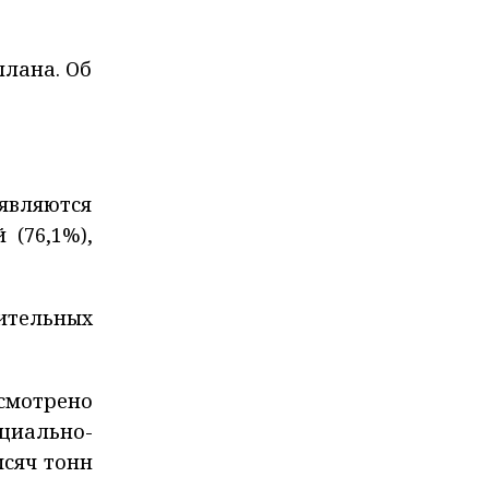
плана. Об
являются
 (76,1%),
ительных
усмотрено
циально-
ысяч тонн