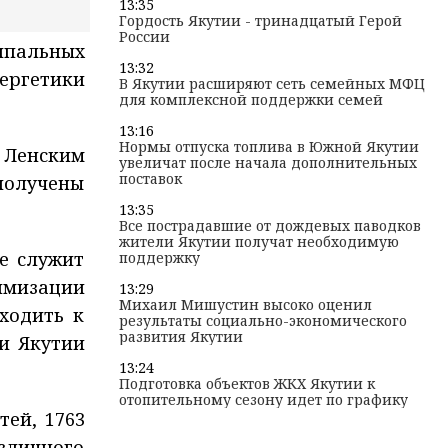
13:35
Гордость Якутии - тринадцатый Герой
России
ипальных
13:32
ергетики
В Якутии расширяют сеть семейных МФЦ
для комплексной поддержки семей
13:16
Нормы отпуска топлива в Южной Якутии
 Ленским
увеличат после начала дополнительных
поставок
 получены
13:35
Все пострадавшие от дождевых паводков
жители Якутии получат необходимую
не служит
поддержку
имизации
13:29
Михаил Мишустин высоко оценил
ходить к
результаты социально-экономического
развития Якутии
и Якутии
13:24
Подготовка объектов ЖКХ Якутии к
отопительному сезону идет по графику
тей, 1763
азличного