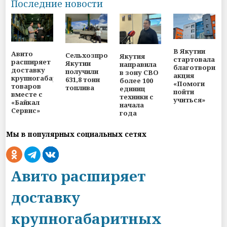
Последние новости
В Якутии
Авито
Сельхозпроизводители
Якутия
стартовала
расширяет
Якутии
направила
благотворите
доставку
получили
в зону СВО
акция
крупногабаритных
631,8 тонн
более 100
«Помоги
товаров
топлива
единиц
пойти
вместе с
техники с
учиться»
«Байкал
начала
Сервис»
года
Мы в популярных социальных сетях
Авито расширяет
доставку
крупногабаритных