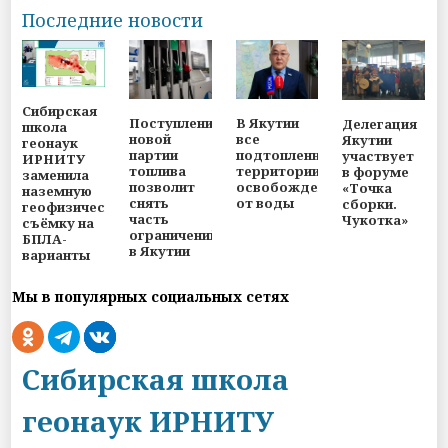
Последние новости
Сибирская
Поступление
В Якутии
Делегация
школа
новой
все
Якутии
геонаук
партии
подтопленные
участвует
ИРНИТУ
топлива
территории
в форуме
заменила
позволит
освобождены
«Точка
наземную
снять
от воды
сборки.
геофизическую
часть
Чукотка»
съёмку на
ограничений
БПЛА-
в Якутии
варианты
Мы в популярных социальных сетях
Сибирская школа
геонаук ИРНИТУ