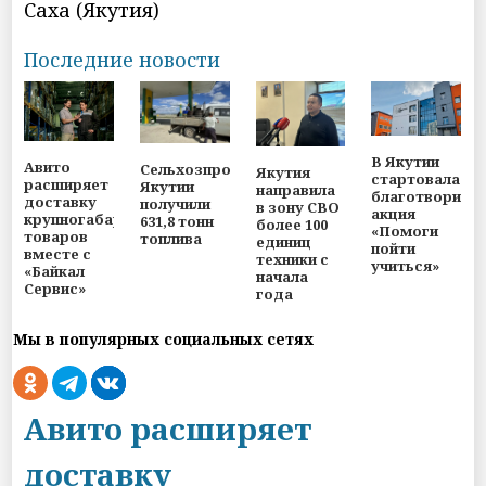
Саха (Якутия)
Последние новости
В Якутии
Авито
Сельхозпроизводители
Якутия
стартовала
расширяет
Якутии
направила
благотворите
доставку
получили
в зону СВО
акция
крупногабаритных
631,8 тонн
более 100
«Помоги
товаров
топлива
единиц
пойти
вместе с
техники с
учиться»
«Байкал
начала
Сервис»
года
Мы в популярных социальных сетях
Авито расширяет
доставку