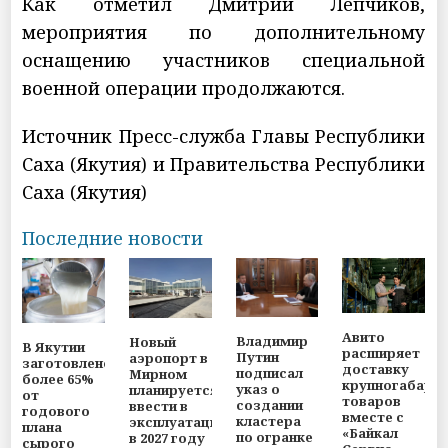
Как отметил Дмитрий Лепчиков,
мероприятия по дополнительному
оснащению участников специальной
военной операции продолжаются.
Источник Пресс-служба Главы Республики
Саха (Якутия) и Правительства Республики
Саха (Якутия)
Последние новости
Авито
Владимир
Новый
В Якутии
расширяет
Путин
аэропорт в
заготовлено
доставку
подписал
Мирном
более 65%
крупногабари
указ о
планируется
от
товаров
создании
ввести в
годового
вместе с
кластера
эксплуатацию
плана
«Байкал
по огранке
в 2027 году
сырого