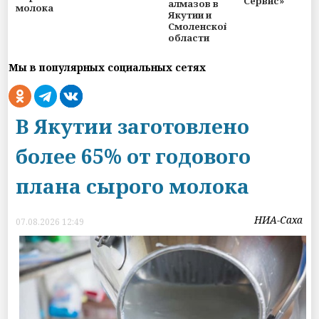
Сервис»
алмазов в
молока
Якутии и
Смоленской
области
Мы в популярных социальных сетях
В Якутии заготовлено
более 65% от годового
плана сырого молока
НИА-Саха
07.08.2026 12:49