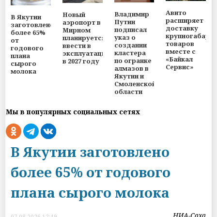
Авито
Владимир
Новый
В Якутии
расширяет
Путин
аэропорт в
заготовлено
доставку
подписал
Мирном
более 65%
крупногабари
указ о
планируется
от
товаров
создании
ввести в
годового
вместе с
кластера
эксплуатацию
плана
«Байкал
по огранке
в 2027 году
сырого
Сервис»
алмазов в
молока
Якутии и
Смоленской
области
Мы в популярных социальных сетях
В Якутии заготовлено
более 65% от годового
плана сырого молока
НИА-Саха
07.08.2026 12:49