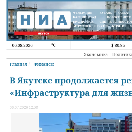
ФЕДЕРАЦИЯ
КУБАНЬ
КАВКАЗ
КАЛИНИНГРАД
НОВОСИБИРСК
КРАСНОЯРСК
СПБ
ВЛАДИВОСТО
МУРМАНСК
ИРКУТСК
БУРЯТИЯ
З
°C
06.08.2026
$ 80.93
Экономика
Политик
Главная
Финансы
В Якутске продолжается ре
«Инфраструктура для жиз
06.07.2026 12:58