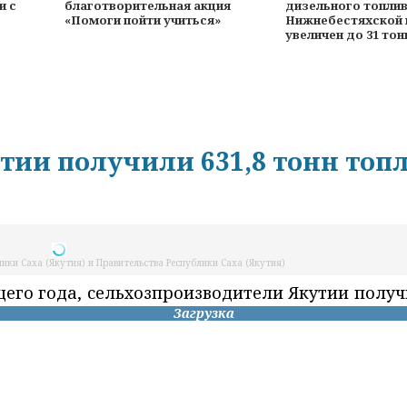
и с
благотворительная акция
дизельного топлив
«Помоги пойти учиться»
Нижнебестяхской 
увеличен до 31 то
тии получили 631,8 тонн топ
ики Саха (Якутия) и Правительства Республики Саха (Якутия)
его года, сельхозпроизводители Якутии получ
Загрузка
енного плана.
о хозяйства и продовольственной политики Ре