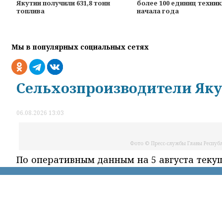
Якутии получили 631,8 тонн
более 100 единиц техник
топлива
начала года
Мы в популярных социальных сетях
Сельхозпроизводители Яку
06.08.2026 13:03
Фото © Пресс-службы Главы Республ
По оперативным данным на 5 августа текущ
тонн дизельного топлива – 75% от утвержд
Об этом сообщает Министерство сельског
Саха (Якутия).