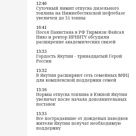
12:46
Суточный лимит отпуска дизельного
топлива на Нижнебестяхской нефтебазе
увеличен до 31 тонны
16:41
Посол Пакистана в РФ Тирмизи Файсал
Нияз и ректор ИРНИТУ обсудили
расширение академических связей
13:35
Гордость Якутии - тринадцатый Герой
России
13:32
В Якутии расширяют сеть семейных МФЦ
для комплексной поддержки семей
13:16
Нормы отпуска топлива в Южной Якутии
увеличат после начала дополнительных
поставок
13:35
Все пострадавшие от дождевых паводков
жители Якутии получат необходимую
поддержку