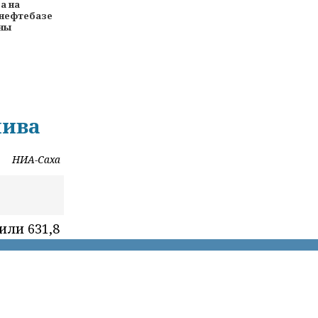
а на
нефтебазе
нны
лива
НИА-Саха
или 631,8
спублики