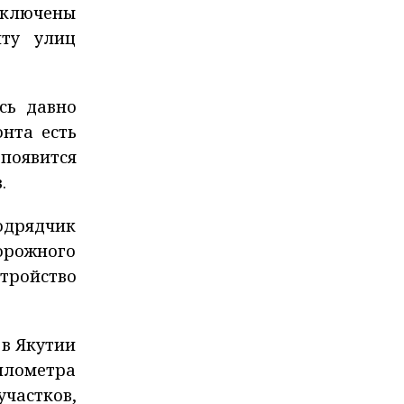
аключены
нту улиц
сь давно
онта есть
 появится
.
одрядчик
орожного
тройство
 в Якутии
илометра
участков,