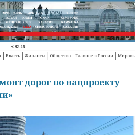
ЯРОСЛАВЛЬ
АРКТИКА
ТВЕРЬ
РОСТОВ
АЛТАЙ
КРЫМ
ТОМСК
КЕМЕРОВО
К
ЖЕЛЕЗНОГОРСК
ХАКАСИЯ
КАМЧАТКА
АБАЙКАЛЬЕ
САХА
СЕВАСТОПОЛЬ
САХАЛИН
€ 93.19
а
Власть
Финансы
Общество
Главное в России
Мировы
монт дорог по нацпроекту
ни»