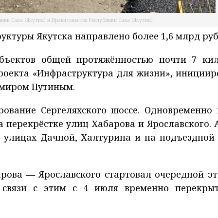
ики Саха (Якутия) и Правительства Республики Саха (Якутия)
руктуры Якутска направлено более 1,6 млрд руб
бъектов общей протяжённостью почти 7 кил
проекта «Инфраструктура для жизни», инициир
имиром Путиным.
рование Сергеляхского шоссе. Одновременно 
а перекрёстке улиц Хабарова и Ярославского.
улицах Дачной, Халтурина и на подъездной 
.
арова — Ярославского стартовал очередной эт
В связи с этим с 4 июля временно перекры