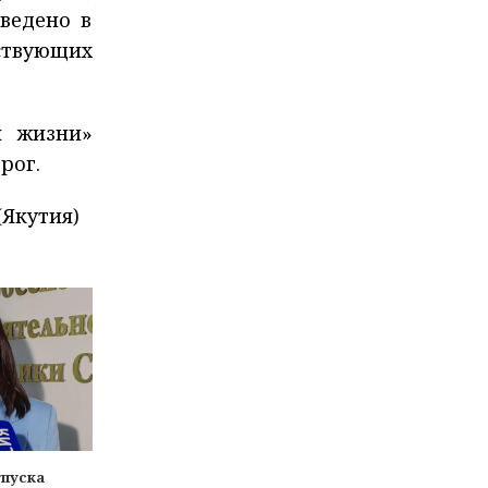
ведено в
ствующих
я жизни»
рог.
(Якутия)
тпуска