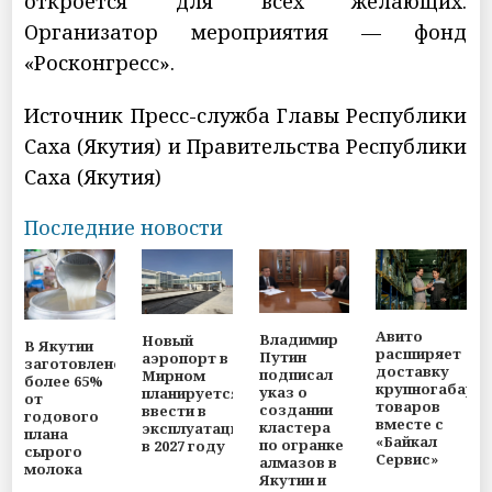
откроется для всех желающих.
Организатор мероприятия — фонд
«Росконгресс».
Источник Пресс-служба Главы Республики
Саха (Якутия) и Правительства Республики
Саха (Якутия)
Последние новости
Авито
Владимир
Новый
В Якутии
расширяет
Путин
аэропорт в
заготовлено
доставку
подписал
Мирном
более 65%
крупногабари
указ о
планируется
от
товаров
создании
ввести в
годового
вместе с
кластера
эксплуатацию
плана
«Байкал
по огранке
в 2027 году
сырого
Сервис»
алмазов в
молока
Якутии и