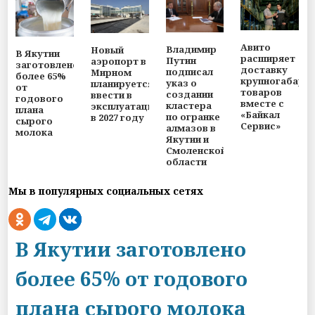
Авито
Владимир
Новый
В Якутии
расширяет
Путин
аэропорт в
заготовлено
доставку
подписал
Мирном
более 65%
крупногабари
указ о
планируется
от
товаров
создании
ввести в
годового
вместе с
кластера
эксплуатацию
плана
«Байкал
по огранке
в 2027 году
сырого
Сервис»
алмазов в
молока
Якутии и
Смоленской
области
Мы в популярных социальных сетях
В Якутии заготовлено
более 65% от годового
плана сырого молока