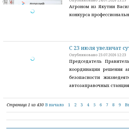
Опубликовано 24.07.2026 13:19
Агроном из Якутии Васи
конкурса профессиональн
С 23 июля увеличат с
Опубликовано 23.07.2026 12:23
Председатель Правител
координации решения а
безопасности жизнедея
автозаправочных станция
Страница 1 из 430
В начало
1
2
3
4
5
6
7
8
9
В