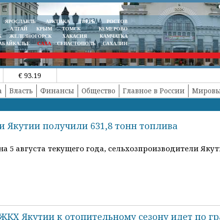
ЯРОСЛАВЛЬ
АРКТИКА
ТВЕРЬ
РОСТОВ
АЛТАЙ
КРЫМ
ТОМСК
КЕМЕРОВО
К
ЖЕЛЕЗНОГОРСК
ХАКАСИЯ
КАМЧАТКА
АБАЙКАЛЬЕ
САХА
СЕВАСТОПОЛЬ
САХАЛИН
€ 93.19
а
Власть
Финансы
Общество
Главное в России
Мировы
 Якутии получили 631,8 тонн топлива
 5 августа текущего года, сельхозпроизводители Якути
ЖКХ Якутии к отопительному сезону идет по г