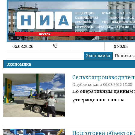
ФЕДЕРАЦИЯ
КУБАНЬ
КАВКАЗ
КАЛИНИНГРАД
НОВОСИБИРСК
КРАСНОЯРСК
СПБ
ВЛАДИВОСТО
МУРМАНСК
ИРКУТСК
БУРЯТИЯ
З
°C
06.08.2026
$ 80.93
Экономика
Политик
Экономика
Сельхозпроизводители
Опубликовано 06.08.2026 13:03
По оперативным данным на
утвержденного плана.
Подготовка объектов 