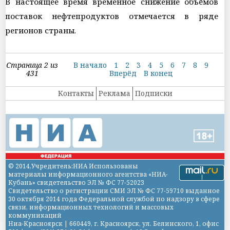
В настоящее время временное снижение объёмов
поставок нефтепродуктов отмечается в ряде
регионов страны.
Страница 2 из
В начало
1
2
3
4
5
6
7
8
9
431
Вперёд
В конец
Контакты
Реклама
Подписки
© 2014,Учредитель:НИА Использованы
материалы информационного агентства «НИА-
Кубань» свидетельство ЭЛ № ФС 77-52023
Свидетельство о регистрации СМИ ЭЛ № ФС 77-59710 выданное
30 октября 2014 года Федеральной службой по надзору в сфере
связи, информационных технологий и массовых
коммуникаций
Ниа-Красноярск | 660449, г. Красноярск, ул. Белинского, 1, офис