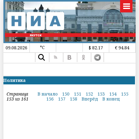
°C
09.08.2026
$ 82.17
€ 94.84
Политика
Страница
В начало
150
151
152
153
154
155
153 из 161
156
157
158
Вперёд
В конец