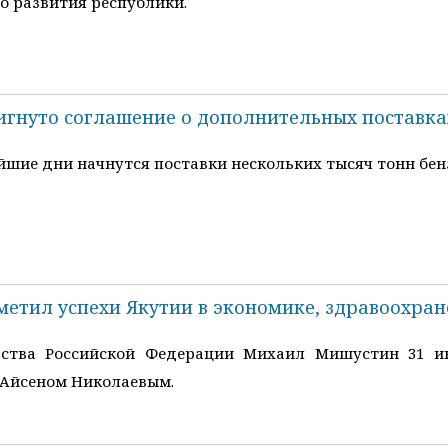
о развития республики.
тигнуто соглашение о дополнительных поставк
шие дни начнутся поставки нескольких тысяч тонн бенз
етил успехи Якутии в экономике, здравоохра
ьства Российской Федерации Михаил Мишустин 31 ию
) Айсеном Николаевым.