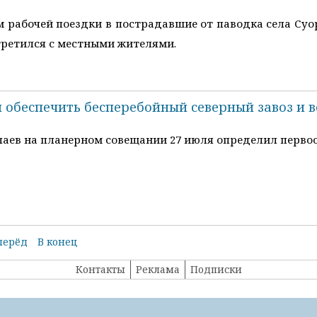
м рабочей поездки в пострадавшие от паводка села Суо
третился с местными жителями.
л обеспечить бесперебойный северный завоз и
лаев на планерном совещании 27 июля определил перво
перёд
В конец
Контакты
Реклама
Подписки