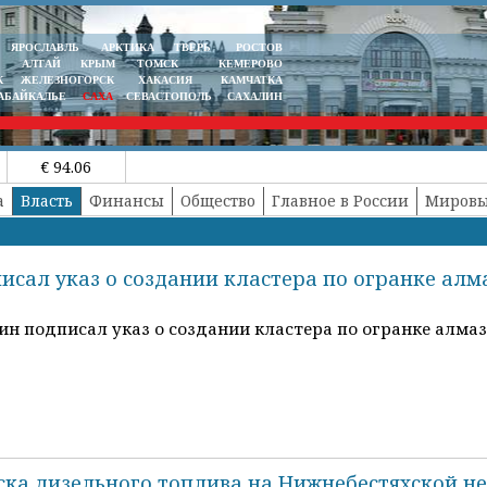
ЯРОСЛАВЛЬ
АРКТИКА
ТВЕРЬ
РОСТОВ
АЛТАЙ
КРЫМ
ТОМСК
КЕМЕРОВО
К
ЖЕЛЕЗНОГОРСК
ХАКАСИЯ
КАМЧАТКА
АБАЙКАЛЬЕ
САХА
СЕВАСТОПОЛЬ
САХАЛИН
€ 94.06
а
Власть
Финансы
Общество
Главное в России
Мировы
сал указ о создании кластера по огранке алм
 подписал указ о создании кластера по огранке алмазо
ка дизельного топлива на Нижнебестяхской не