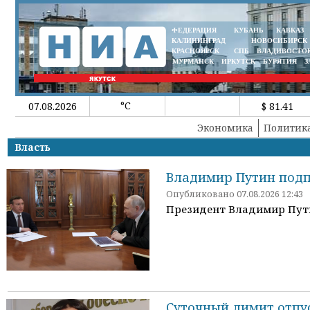
ФЕДЕРАЦИЯ
КУБАНЬ
КАВКАЗ
КАЛИНИНГРАД
НОВОСИБИРСК
КРАСНОЯРСК
СПБ
ВЛАДИВОСТО
МУРМАНСК
ИРКУТСК
БУРЯТИЯ
З
°C
07.08.2026
$ 81.41
Экономика
Политик
Власть
Владимир Путин подпи
Опубликовано 07.08.2026 12:43
Президент Владимир Путин
Суточный лимит отпус