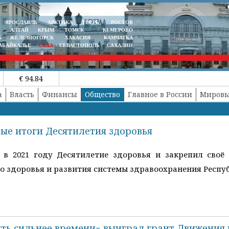
ЯРОСЛАВЛЬ
АРКТИКА
ТВЕРЬ
РОСТОВ
АЛТАЙ
КРЫМ
ТОМСК
КЕМЕРОВО
К
ЖЕЛЕЗНОГОРСК
ХАКАСИЯ
КАМЧАТКА
АБАЙКАЛЬЕ
САХА
СЕВАСТОПОЛЬ
САХАЛИН
€ 94.84
а
Власть
Финансы
Общество
Главное в России
Мировы
ые итоги Десятилетия здоровья
 в 2021 году Десятилетие здоровья и закрепил своё
 здоровья и развития системы здравоохранения Республ
ть сильнее времени» выиграл грант Движения 