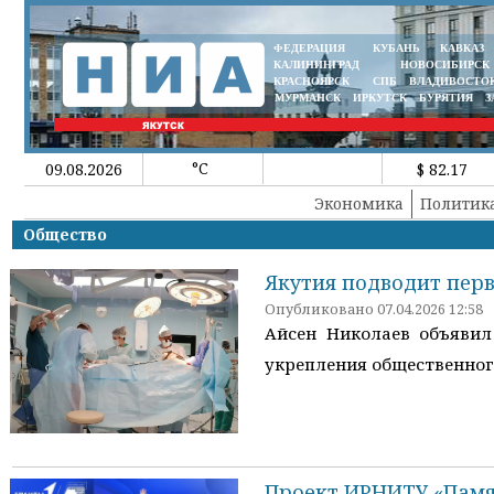
ФЕДЕРАЦИЯ
КУБАНЬ
КАВКАЗ
КАЛИНИНГРАД
НОВОСИБИРСК
КРАСНОЯРСК
СПБ
ВЛАДИВОСТО
МУРМАНСК
ИРКУТСК
БУРЯТИЯ
З
°C
09.08.2026
$ 82.17
Экономика
Политик
Общество
Якутия подводит перв
Опубликовано 07.04.2026 12:58
Айсен Николаев объявил
укрепления общественного
Проект ИРНИТУ «Памя