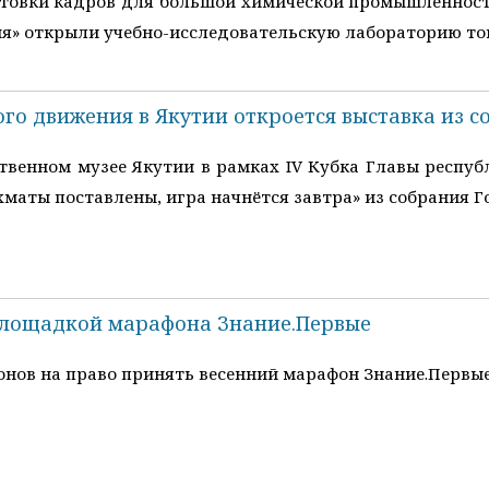
товки кадров для большой химической промышленност
я» открыли учебно-исследовательскую лабораторию тон
го движения в Якутии откроется выставка из с
венном музее Якутии в рамках IV Кубка Главы респу
аты поставлены, игра начнётся завтра» из собрания Го
 площадкой марафона Знание.Первые
нов на право принять весенний марафон Знание.Первые, 