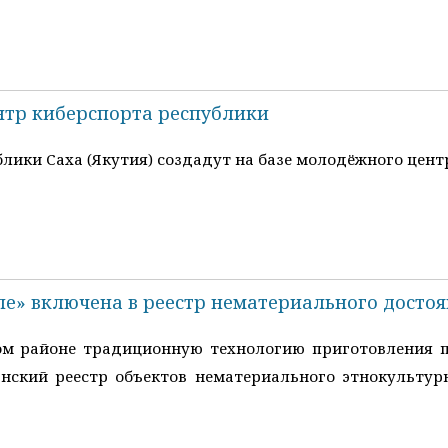
нтр киберспорта республики
лики Саха (Якутия) создадут на базе молодёжного центр
ле» включена в реестр нематериального досто
ом районе традиционную технологию приготовления п
канский реестр объектов нематериального этнокультур