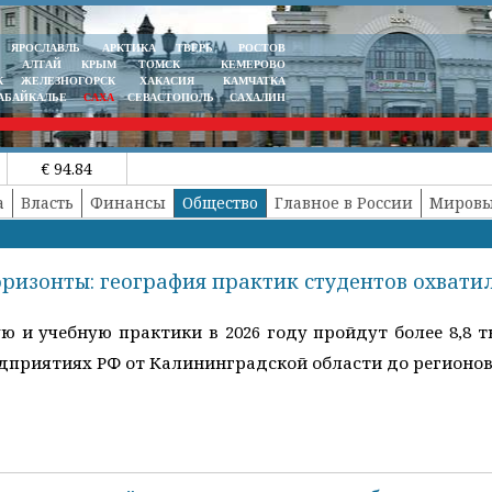
ЯРОСЛАВЛЬ
АРКТИКА
ТВЕРЬ
РОСТОВ
АЛТАЙ
КРЫМ
ТОМСК
КЕМЕРОВО
К
ЖЕЛЕЗНОГОРСК
ХАКАСИЯ
КАМЧАТКА
АБАЙКАЛЬЕ
САХА
СЕВАСТОПОЛЬ
САХАЛИН
€ 94.84
а
Власть
Финансы
Общество
Главное в России
Мировы
ризонты: география практик студентов охвати
 и учебную практики в 2026 году пройдут более 8,8 т
дприятиях РФ от Калининградской области до регионов