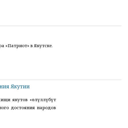
а «Патриот» в Якутске.
яния Якутии
ищи якутов «Үөлүллүбүт
ного достояния народов